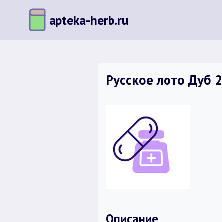
Перейти
apteka-herb.ru
к
содержимому
Русское лото Дуб 
Описание