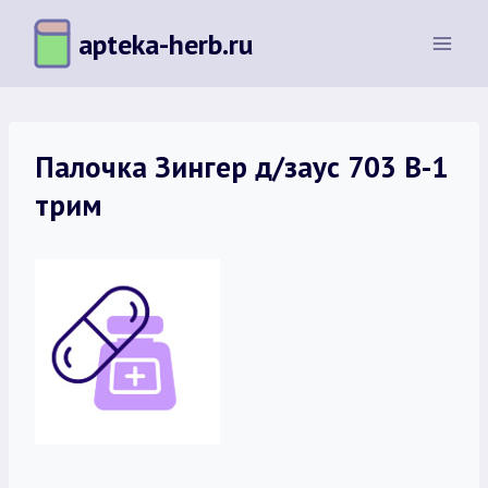
Перейти
apteka-herb.ru
к
содержимому
Палочка Зингер д/заус 703 В-1
трим