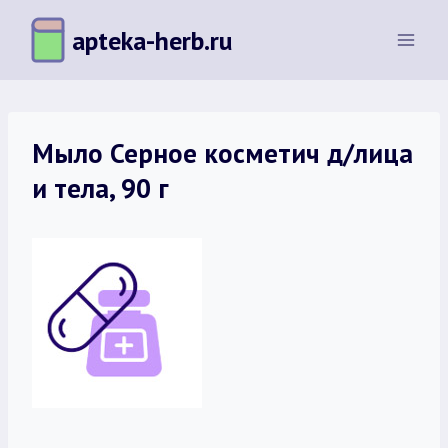
Перейти
apteka-herb.ru
к
содержимому
Мыло Серное косметич д/лица
и тела, 90 г