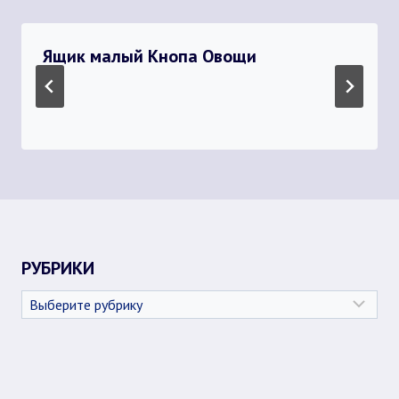
Ящик малый Кнопа Овощи
РУБРИКИ
Рубрики