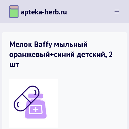
Перейти
apteka-herb.ru
к
содержимому
Мелок Baffy мыльный
оранжевый+синий детский, 2
шт