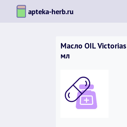
Перейти
apteka-herb.ru
к
содержимому
Масло OIL Victoria
мл