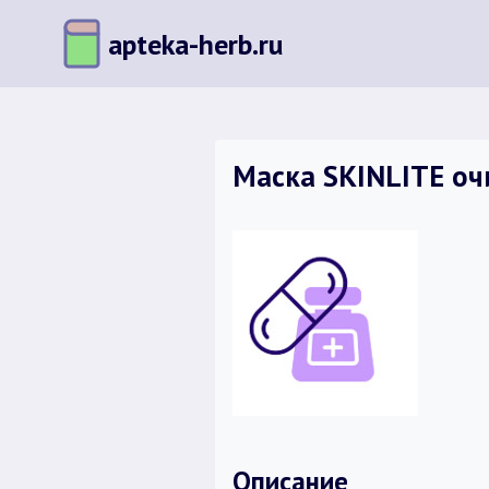
Перейти
apteka-herb.ru
к
содержимому
Маска SKINLITE оч
Описание