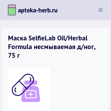
Перейти
apteka-herb.ru
к
содержимому
Маска SelfieLab Oil/Herbal
Formula несмываемая д/ног,
75 г