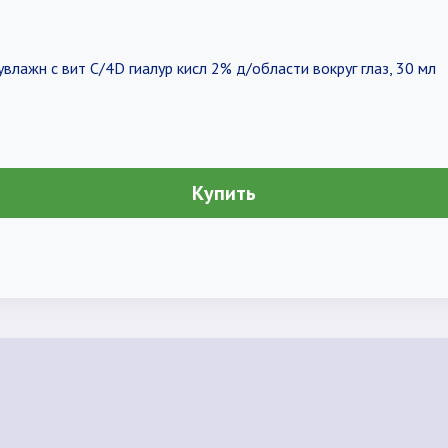
лажн с вит С/4D гиалур кисл 2% д/области вокруг глаз, 30 мл
Купить