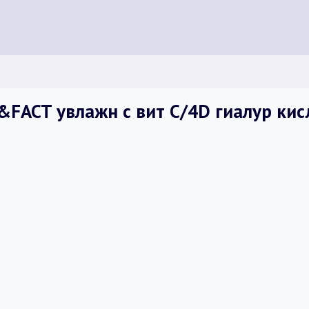
FACT увлажн с вит С/4D гиалур кис