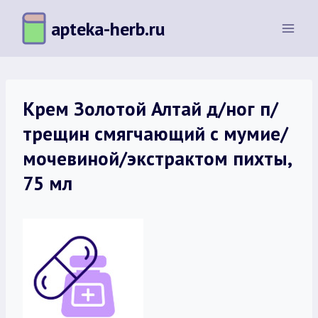
Перейти
apteka-herb.ru
к
содержимому
Крем Золотой Алтай д/ног п/
трещин смягчающий с мумие/
мочевиной/экстрактом пихты,
75 мл