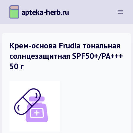
Перейти
apteka-herb.ru
к
содержимому
Крем-основа Frudia тональная
солнцезащитная SPF50+/PA+++
50 г