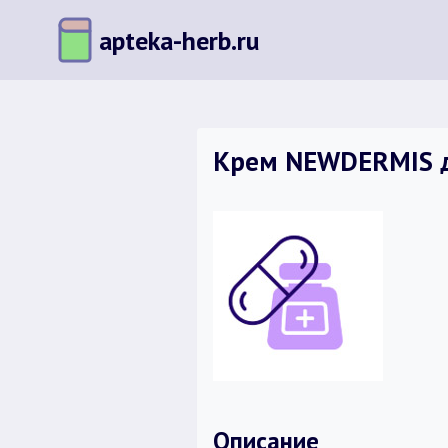
Перейти
apteka-herb.ru
к
содержимому
Крем NEWDERMIS дл
Описание