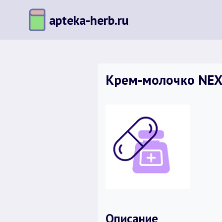
Перейти
apteka-herb.ru
к
содержимому
Крем-молочко NEX
Описание