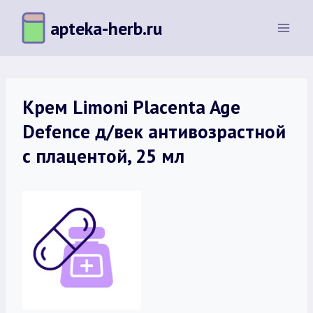
Перейти
apteka-herb.ru
к
содержимому
Крем Limoni Placenta Age
Defenсe д/век антивозрастной
с плацентой, 25 мл