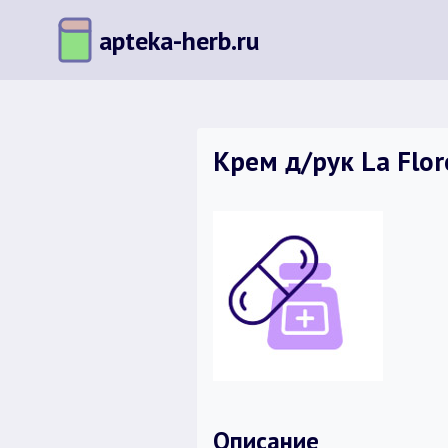
Перейти
apteka-herb.ru
к
содержимому
Крем д/рук La Flor
Описание