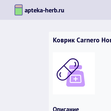
Перейти
apteka-herb.ru
к
содержимому
Коврик Carnero Ho
Описание