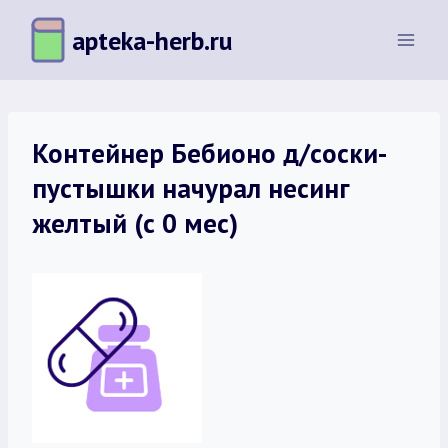
Перейти
apteka-herb.ru
к
содержимому
Контейнер Бебионо д/соски-
пустышки начурал несинг
желтый (с 0 мес)