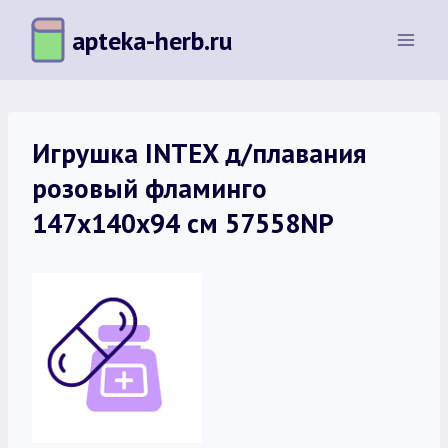
Перейти
apteka-herb.ru
к
содержимому
Игрушка INTEX д/плавания
розовый фламинго
147х140х94 см 57558NP