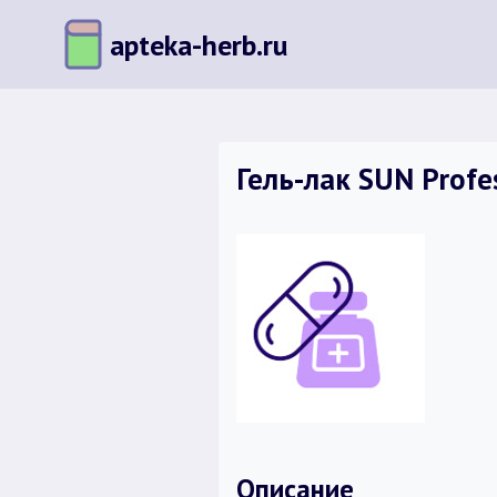
Перейти
apteka-herb.ru
к
содержимому
Гель-лак SUN Prof
Описание