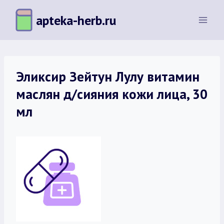
Перейти
apteka-herb.ru
к
содержимому
Эликсир Зейтун Лулу витамин
маслян д/сияния кожи лица, 30
мл