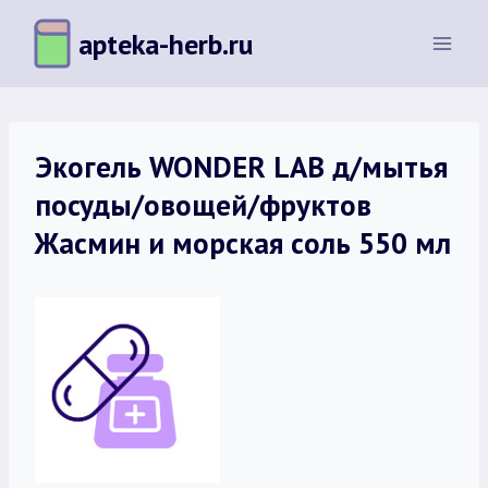
Перейти
apteka-herb.ru
к
содержимому
Экогель WONDER LAB д/мытья
посуды/овощей/фруктов
Жасмин и морская соль 550 мл