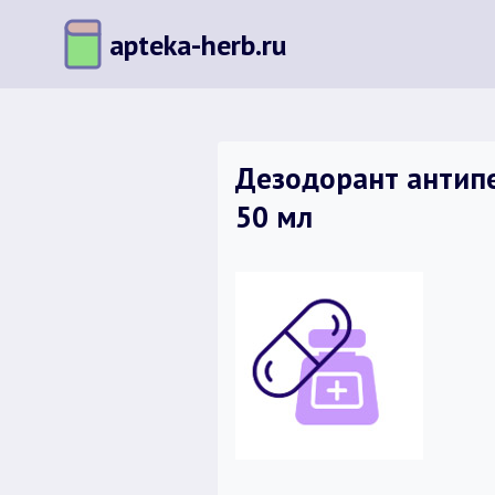
Перейти
apteka-herb.ru
к
содержимому
Дезодорант антипе
50 мл