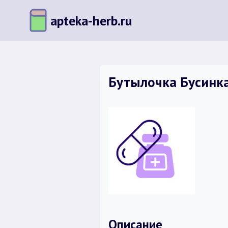
Перейти
apteka-herb.ru
к
содержимому
Бутылочка Бусинка 
Описание