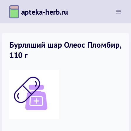
Перейти
apteka-herb.ru
к
содержимому
Бурлящий шар Олеос Пломбир,
110 г