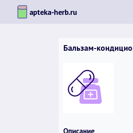
Перейти
apteka-herb.ru
к
содержимому
Бальзам-кондицион
Описание