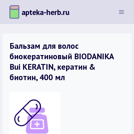
Перейти
apteka-herb.ru
к
содержимому
Бальзам для волос
биокератиновый BIODANIKA
Bui KERATIN, кератин &
биотин, 400 мл