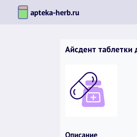
Перейти
apteka-herb.ru
к
содержимому
Айсдент таблетки 
Описание