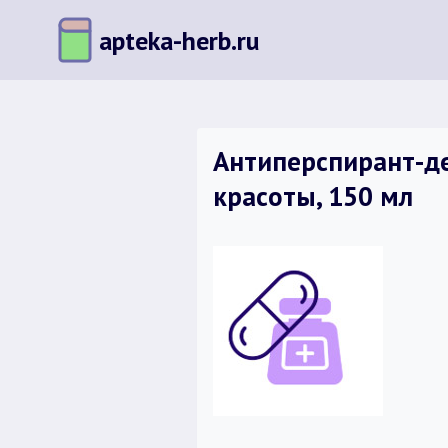
Перейти
apteka-herb.ru
к
содержимому
Антиперспирант-де
красоты, 150 мл