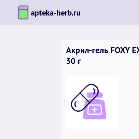
Перейти
apteka-herb.ru
к
содержимому
Акрил-гель FOXY 
30 г