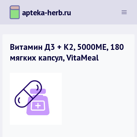
Перейти
apteka-herb.ru
к
содержимому
Витамин Д3 + К2, 5000МЕ, 180
мягких капсул, VitaMeal