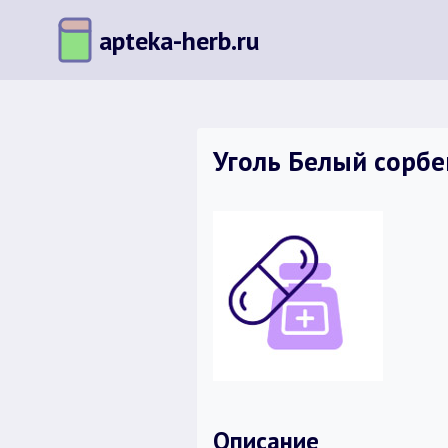
Перейти
apteka-herb.ru
к
содержимому
Уголь Белый сорбен
Описание