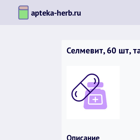
Перейти
apteka-herb.ru
к
содержимому
Селмевит, 60 шт, 
Описание