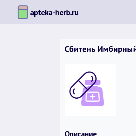
Перейти
apteka-herb.ru
к
содержимому
Сбитень Имбирный 
Описание