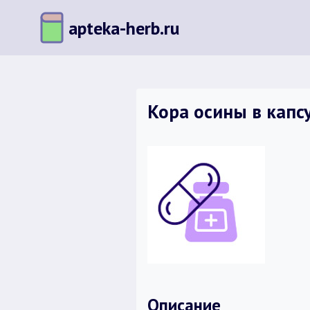
Перейти
apteka-herb.ru
к
содержимому
Кора осины в капс
Описание