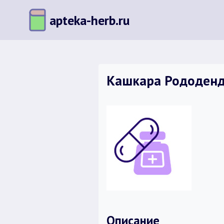
Перейти
apteka-herb.ru
к
содержимому
Кашкара Рододендр
Описание