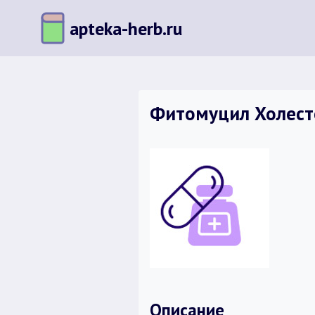
Перейти
apteka-herb.ru
к
содержимому
Фитомуцил Холесте
Описание