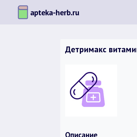
Перейти
apteka-herb.ru
к
содержимому
Детримакс витамин
Описание