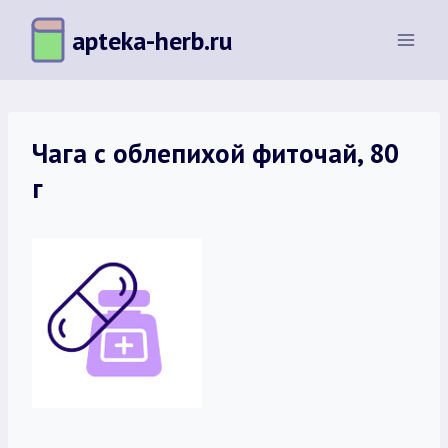
Перейти
apteka-herb.ru
к
содержимому
Чага с облепихой фиточай, 80
г