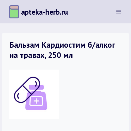
Перейти
apteka-herb.ru
к
содержимому
Бальзам Кардиостим б/алког
на травах, 250 мл