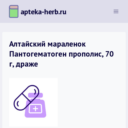
Перейти
apteka-herb.ru
к
содержимому
Алтайский мараленок
Пантогематоген прополис, 70
г, драже